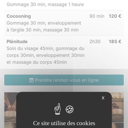
Gommage 30 min, massage 1 heure
Cocooning
90 min
120 €
Gommage 30 min, enveloppement
à l’argile 30 min, massage 30 min
Plénitude
2h30
185 €
Soin du visage 45min, gommage du
corps 30min, enveloppement 30min
et massage du corps 45min
Prendre rendez-vous en ligne
X
Ce site utilise des cookies