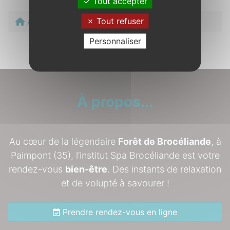
Tout accepter
Tout refuser
Accueil
Carte des soins
Personnaliser
À propos...
Au cœur de la légendaire
Forêt de Brocéliande
, à
Paimpont (35), l’institut Spa Brocéliande est votre
rendez-vous
bien-être
. Des instants de relaxation
et de volupté à savourer !
Prendre rendez-vous en ligne