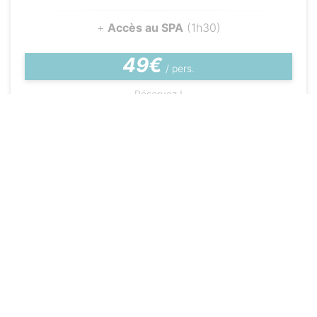
+
Accès au SPA
(1h30)
49€
/ pers.
Réservez !
Nous contacter